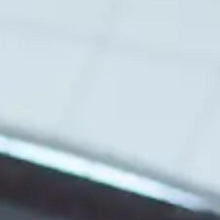
Monatlicher Kurz-Impuls von
Stefan Reutter
Melden Sie sich gleich zum Newsletter von Stefan
Reutter an und erhalten Sie per Mail einen
monatlichen Impuls für mehr Ausdrucksstärke
und Freude an der Entwicklung.
Zur Anmeldung