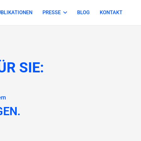
UBLIKATIONEN
PRESSE
BLOG
KONTAKT
R SIE:
ern
GEN.