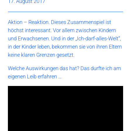
17. August 2017
Aktion – Reaktion. Dieses Zusammenspiel ist
höchst interessant. Vor allem zwischen Kindern
und Erwachsenen. Und in der „Ich-darf-alles-Welt“,
in der Kinder leben, bekommen sie von ihren Eltern
keine klaren Grenzen gesetzt.
Welche Auswirkungen das hat? Das durfte ich am
eigenen Leib erfahren …